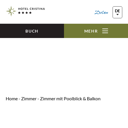
Skip to main content
DE
EN
FR
BUCH
MEHR
Home
-
Zimmer
-
Zimmer mit Poolblick & Balkon